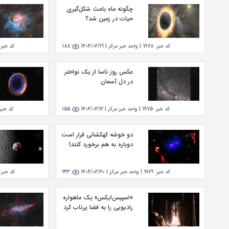
چگونه ماه باعث شکل‌گیری
حیات در زمین شد؟
کد خبر:
7178
|
واحد خبر مركز |
1404/04/19
188
کد خبر:
عکس روز ناسا از یک نواختر
در دل آسمان
کد خبر:
7175
|
واحد خبر مركز |
1404/04/12
155
کد خبر:
دو خوشه کهکشانی قرار است
دوباره به هم برخورد کنند!
کد خبر:
7169
|
واحد خبر مركز |
1404/03/20
243
کد خبر:
«اسپیس‌ایکس» یک ماهواره
رادیویی را به فضا پرتاب کرد