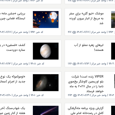
7217
|
واحد خبر مركز |
1404/07/26
218
کد خبر:
7216
|
واحد خبر مركز |
1404/07/22
موشک «نیو گلن» برای سفر
برپایی «جشن ماه» د
به مریخ از انبار بیرون آورده
ایستگاه فضایی چین
شد
7213
|
واحد خبر مركز |
1404/07/17
217
کد خبر:
7212
|
واحد خبر مركز |
1404/07/17
ابرهای زهره مملو از آب
کشف «فسفین» در 
هستند!
ستاره دوردست
7209
|
واحد خبر مركز |
1404/07/13
176
کد خبر:
7208
|
واحد خبر مركز |
1404/07/13
VIPER زنده است! شرکت
«اوموآموآ» یک نوع ک
بلو اوریجین کاوشگر یخ‌جوی
جدید از اجرام آسما
ناسا را در سال ۲۰۲۷ به ماه
خواهد فرستاد
7204
|
واحد خبر مركز |
1404/06/29
273
کد خبر:
7201
|
واحد خبر مركز |
1404/06/20
گزارش ویژه برنامه ماه‌گرفتگی
یک شهاب‌سنگ آخر 
کامل در رصدخانه امام علی
هفته از کنار زمین عبو