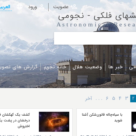
عضویت
ورود
العربی
شهای فلکی - نجومی
Astronomical Resea
می
خبر ها
وضعیت هلال
خانه نجوم
گزارش های تصوی
2
3
4
5
6
. . .
آخر
با سیاه‌چاله قانون‌شکن آشنا
کشف یک کهکشان ف
شوید
درخشان در پشت ی
اختروش