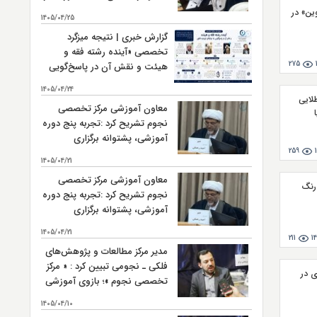
میان‌رشته‌ای حوزه است.
ن» در
1405/04/25
گزارش خبری | نتیجه میزگرد
تخصصی «آینده رشته فقه و
275
هیئت و نقش آن در پاسخ‌گویی
به نیازهای نوپدید فقهی»
1405/04/24
لایی
معاون آموزشی مرکز تخصصی
نجوم تشریح کرد :تجربه پنج دوره
آموزشی، پشتوانه برگزاری
259
ششمین دوره « فقه و هیئت »
1405/04/21
است
معاون آموزشی مرکز تخصصی
رنگ
نجوم تشریح کرد :تجربه پنج دوره
آموزشی، پشتوانه برگزاری
ششمین دوره « فقه و هیئت »
1405/04/21
است
211
1
مدیر مرکز مطالعات و پژوهش‌های
فلکی ـ نجومی تبیین کرد : « مرکز
 در
تخصصی نجوم »؛ بازوی آموزشی
و تربیت نیروی انسانی مرکز
1405/04/10
مطالعات و پژوهش‌های فلکی ـ