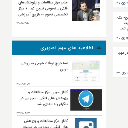
مدیر مرکز مطالعات و پژوهش‌های
نجومی
217
1
فلکی ـ نجومی تبیین کرد : « مرکز
تخصصی نجوم »؛ بازوی آموزشی
یخ» یک
و تربیت نیروی انسانی مرکز
یک
1405/04/10
مطالعات و پژوهش‌های فلکی ـ
 ثبت
بیشتر...
نجومی
210
1
اطلاعیه های مهم تصویری
 مورد
استخراج اوقات شرعی به روشی
نوین
249
1400/02/07
کانال خبری مرکز مطالعات و
پژوهش های فلکی ـ نجومی در
تلگرام راه اندازی شد
1394/08/22
کانال مرکز مطالعات و پژوهش
های فلکی ـ نجومی در سایت