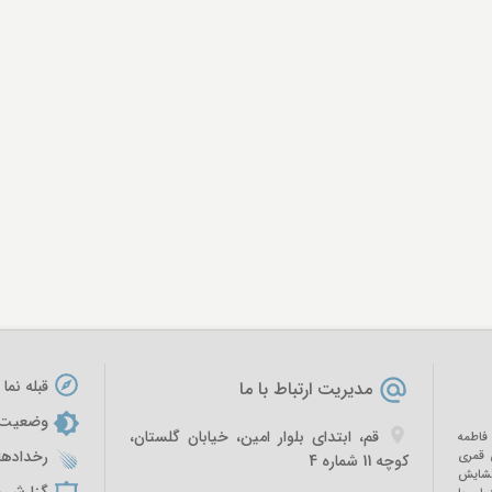
قبله نما
مدیریت ارتباط با ما
وضعیت ه
قم، ابتدای بلوار امين، خیابان گلستان،
فاطمه
رخدادها
مادی‌الثانی ۱۴۱۶ هجری قمری
کوچه 11 شماره 4
 گشایش