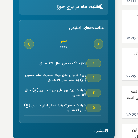
186
شنبه، ماه در برج جوزا
ر
مناسبت‌های اسلامی
174
صفر
1448
یک
آغاز جنگ صفين سال 37 هـ ق
1
ورود كاروان اهل بيت حضرت امام حسين
200
1
(ع) به شام سال 61 هـ ق
شهادت زيد بن علي بن الحسين(ع) سال
املا
2
121 هـ ق
نی است
شهادت حضرت رقیه دختر امام حسین (ع)
5
سال 61 هـ ق
285
شهادت امام حسن مجتبي (ع) سال50
7
هـ ق بنا به روایتی
این
بیشتر...
خجسته ميلاد حضرت امام موسي كاظم
ر