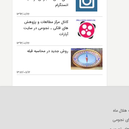
انستگرام
1394/01/26
کانال مرکز مطالعات و پژوهش
های فلکی ـ نجومی در سایت
آپارات
1394/01/26
روش جدید در محاسبه قبله
1386/08/12
بیشتر...
لال ماه
ی نجومی