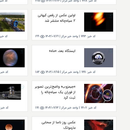
کد خبر:
7218
|
واحد خبر مركز |
1404/07/26
205
کد خبر:
اولین عکس از رقص کیهانی
۲ سیاه‌چاله منتشر شد
کد خبر:
7214
|
واحد خبر مركز |
1404/07/19
199
کد خبر:
ایستگاه بعد، «ماه»
کد خبر:
7211
|
واحد خبر مركز |
1404/07/15
184
کد خبر:
«جیمزوب» واضح‌ترین تصویر
از فوران یک سیاه‌چاله را
ثبت کرد
کد خبر:
7207
|
واحد خبر مركز |
1404/07/13
171
کد خبر:
عکس روز ناسا از سحابی
مارمولک