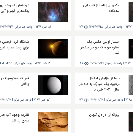
عکس روز ناسا از «سحابی
درخشش «خوشه پروی
سه‌تکه»
رنگ‌های قرمز و آبی
7177
|
واحد خبر مركز |
1404/04/18
227
کد خبر:
7176
|
واحد خبر مركز |
1404/04/17
انتشار اولین عکس یک
شامگاه فردا فرصتی ط
ستاره مرده که دو بار منفجر
برای رصد سیاره تیزپا
شد
7174
|
واحد خبر مركز |
1404/04/12
187
کد خبر:
7173
|
واحد خبر مركز |
1404/04/12
ناسا از افزایش احتمال
قمر «انسلادوس» در 
برخورد یک سیارک به ماه در
واقعی
سال ۲۰۳۲ خبرداد
7168
|
واحد خبر مركز |
1404/03/20
274
کد خبر:
7167
|
واحد خبر مركز |
404/03/20
پروانه‌ای در دل کیهان
نظریه وجود آب جاری
مریخ رد شد