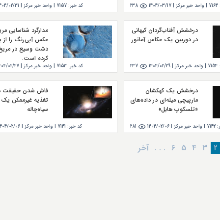
7164
|
واحد خبر مركز |
1404/03/17
238
کد خبر:
7157
|
واحد خبر مركز |
404/02/31
درخشش آفتاب‌گردان کیهانی
مدارگرد شناسایی مر
در دوربین یک عکاس آماتور
عکس آبی‌رنگ را از 
دشت وسیع در مریخ
کرده است.
7154
|
واحد خبر مركز |
1404/02/29
237
کد خبر:
7153
|
واحد خبر مركز |
404/02/27
درخشش یک کهکشان
فاش شدن حقیقت در
مارپیچی میله‌ای در داده‌های
تغذیه غیرممکن یک
«تلسکوپ هابل»
سیاه‌چاله
:
7142
|
واحد خبر مركز |
1404/02/06
281
کد خبر:
7141
|
واحد خبر مركز |
1404/02/06
2
3
4
5
6
. . .
آخر