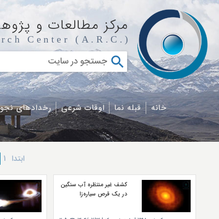
مرکز مطالعات و پژوه
rch Center (A.R.C.)
خانه
قبله نما
اوقات شرعی
رخدادهای نجو
ابتدا
1
کشف غیر منتظره آب سنگین
در یک قرص سیاره‌زا