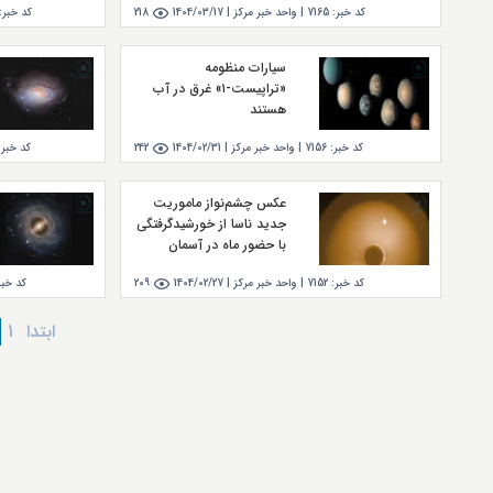
کد خبر:
7165
|
واحد خبر مركز |
1404/03/17
218
کد خبر:
سیارات منظومه
«تراپیست-۱» غرق در آب
هستند
کد خبر:
7156
|
واحد خبر مركز |
1404/02/31
242
کد خبر:
عکس چشم‌نواز ماموریت
جدید ناسا از خورشیدگرفتگی
با حضور ماه در آسمان
کد خبر:
7152
|
واحد خبر مركز |
1404/02/27
209
کد خبر
ابتدا
1