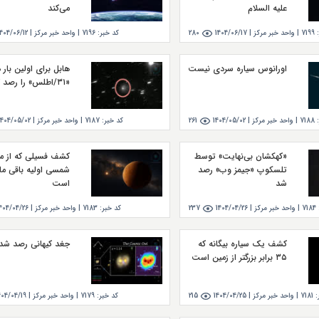
علیه السلام
می‌کند
7199
|
واحد خبر مركز |
1404/06/17
280
کد خبر:
7196
|
واحد خبر مركز |
1404/06/12
اورانوس سیاره سردی نیست
هابل برای اولین بار دن
«۳۱/اطلس» را رصد کرد
7188
|
واحد خبر مركز |
1404/05/02
261
کد خبر:
7187
|
واحد خبر مركز |
1404/05/02
«کهکشان بی‌نهایت» توسط
کشف فسیلی که از م
تلسکوپ «جیمز وب» رصد
شمسی اولیه باقی ما
شد
است
7184
|
واحد خبر مركز |
1404/04/26
237
کد خبر:
7183
|
واحد خبر مركز |
404/04/26
کشف یک سیاره بیگانه که
جغد کیهانی رصد شد
۳۵ برابر بزرگتر از زمین است
:
7181
|
واحد خبر مركز |
1404/04/25
215
کد خبر:
7179
|
واحد خبر مركز |
404/04/19