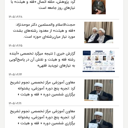
کرد: پژوهش، حلقه اتصال «فقه و هیئت» با
نیازهای روز جامعه است
شهادت حضرت امام حسن مجتبی (ع) سال 50 هـ ق بنابر
28
روایتی
1405/04/28
شهادت حضرت امام علي بن موسي الرضا (ع) سال 203 هـ
حجت‌الاسلام والمسلمین دکتر موحدنژاد:
30
ق بنابر روایتی
«فقه و هیئت» از معدود رشته‌های بشدت
مورد نیاز میان‌رشته‌ای حوزه است.
1405/04/25
گزارش خبری | نتیجه میزگرد تخصصی «آینده
رشته فقه و هیئت و نقش آن در پاسخ‌گویی
به نیازهای نوپدید فقهی»
1405/04/24
معاون آموزشی مرکز تخصصی نجوم تشریح
کرد :تجربه پنج دوره آموزشی، پشتوانه
برگزاری ششمین دوره « فقه و هیئت »
است
1405/04/21
معاون آموزشی مرکز تخصصی نجوم تشریح
کرد :تجربه پنج دوره آموزشی، پشتوانه
برگزاری ششمین دوره « فقه و هیئت »