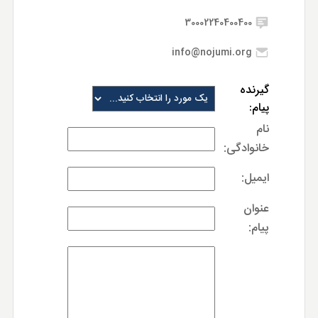
30002240400400
info@nojumi.org
گیرنده
پیام:
نام
خانوادگی:
ایمیل:
عنوان
پیام: