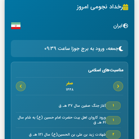
رخداد نجومی امروز
ایران
جمعه، ورود به برج جوزا ساعت 09:39
مناسبت‌های اسلامی
صفر
1448
آغاز جنگ صفين سال 37 هـ ق
1
ورود كاروان اهل بيت حضرت امام حسين (ع) به شام سال
1
61 هـ ق
شهادت زيد بن علي بن الحسين(ع) سال 121 هـ ق
2