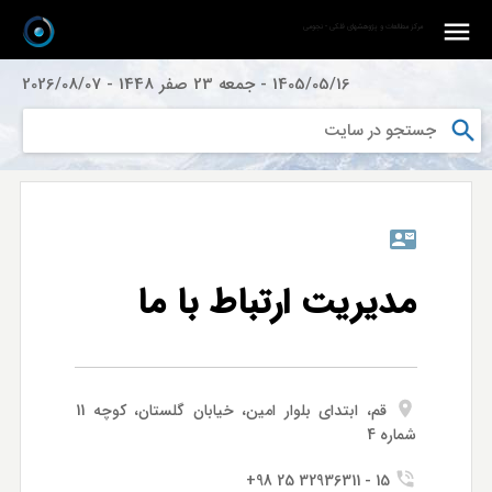
مرکز مطالعات و پژوهشهای فلکی - نجومی
1405/05/16
-
جمعه 23 صفر 1448
-
2026/08/07
مدیریت ارتباط با ما
قم، ابتدای بلوار امين، خیابان گلستان، کوچه 11
شماره 4
15 - 32936311 25 98+