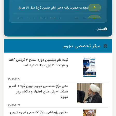
شهادت حضرت رقیه دختر امام حسین (ع) سال 61 هـ ق
5
شهادت امام حسن مجتبي (ع) سال50 هـ ق بنا به روایتی
7
بیشتر...
خجسته ميلاد حضرت امام موسي كاظم (ع) سال 128 هـ ق
7
بنا به روایتی
وفات سلمان فارسي صحابي بزرگوار سال 35 هـ ق
8
مرکز تخصصی نجوم
شهادت صحابي بزرگوار عمار ياسر در صفين سال 37 هـ ق
9
ثبت نام ششمین دوره سطح 3 گرایش "فقه
و هیئت" تا اول مرداد تمدید شد
جنگ نهروان سال 38 هـ ق
9
شهادت محمد بن ابي بكر كارگزار حضرت امام علي (ع) در
14
1405/04/30
مصر سال 38 هـ ق
مدیر مرکز تخصصی نجوم تبیین کرد: « فقه و
شهادت حضرت امام علي بن موسی الرضا (ع) سال 203 هـ
17
هیئت »؛ پلی میان اجتهاد و دانش روز
ق بنا به روايتي
نجوم
اربعين حسيني و ورود كاروان اهل بيت امام حسين (ع) به
20
كربلا سال 61 هـ ق
1405/04/29
معاون پژوهشی مرکز تخصصی نجوم تبیین
رحلت حضرت رسول اكرم (ص)سال 11 هـ ق
28