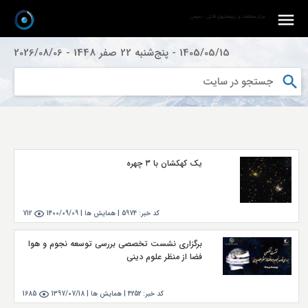
مرکز مطالعات و پژوهشهای فلکی - نجومی
1405/05/15
-
پنج‌شنبه 22 صفر 1448
-
2026/08/06
یک کهکشان با ۳ چهره
کد خبر:
5974
|
همايش ها |
1400/09/09
712
برگزاری نشست تخصصی بررسی توسعه نجوم و هوا
فضا از منظر علوم دینی
کد خبر:
4252
|
همايش ها |
1397/07/18
1685