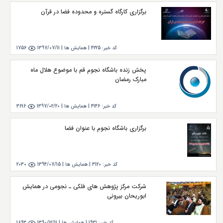
برگزاری کارگاه گستره و محدوده فضا در قرآن
کد خبر:
4225
|
همايش ها |
1397/07/11
1756
پخش زنده باشگاه نجوم قم با موضوع هلال ماه
مبارک رمضان
کد خبر:
4146
|
همايش ها |
1397/02/20
3616
برگزاری باشگاه نجوم با عنوان فضا
کد خبر:
3120
|
همايش ها |
1394/07/15
2030
شرکت مرکز پژوهش های فلکی ـ نجومی در همایش
ابوریحان بیرونی
کد خبر:
1931
|
همايش ها |
1390/12/11
1893