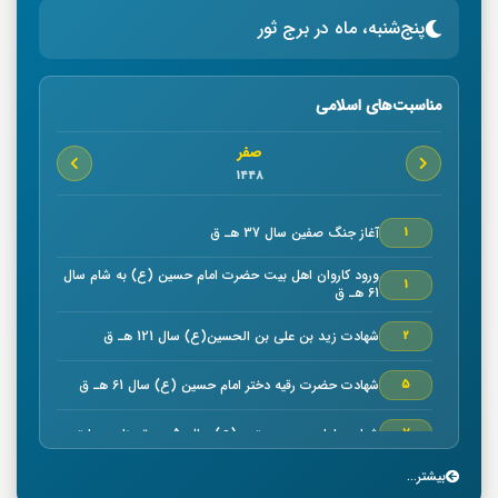
پنج‌شنبه، ماه در برج ثور
مناسبت‌های اسلامی
صفر
1448
آغاز جنگ صفين سال 37 هـ ق
1
ورود كاروان اهل بيت حضرت امام حسين (ع) به شام سال
1
61 هـ ق
شهادت زيد بن علي بن الحسين(ع) سال 121 هـ ق
2
شهادت حضرت رقیه دختر امام حسین (ع) سال 61 هـ ق
5
شهادت امام حسن مجتبي (ع) سال50 هـ ق بنا به روایتی
7
بیشتر...
خجسته ميلاد حضرت امام موسي كاظم (ع) سال 128 هـ ق
7
بنا به روایتی