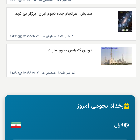
همایش "سرانجام جاده نجوم ایران" برگزار می گردد
کد خبر:
1721
|
همايش ها |
1389/09/03
1847
دومين كنفرانس نجوم امارات
کد خبر:
1685
|
همايش ها |
1389/04/07
1589
رخداد نجومی امروز
ایران