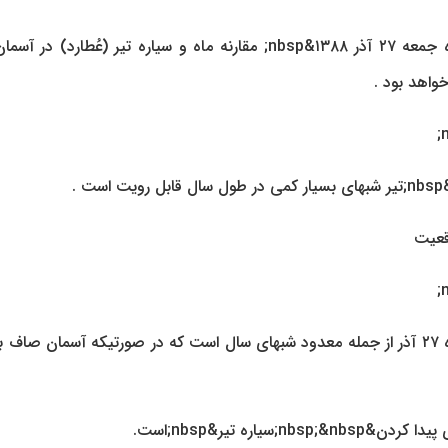
شامگاه جمعه ۲۷ آذر ۱۳۸۸&nbsp; مقارنه ماه و سیاره تیر (عُطارد) در آ
واهد بود .
 است .
شامگاه ۲۷ آذر از جمله معدود شبهای سال است که در صورتیکه آسمان صاف ب
اره تیر&nbsp;است.