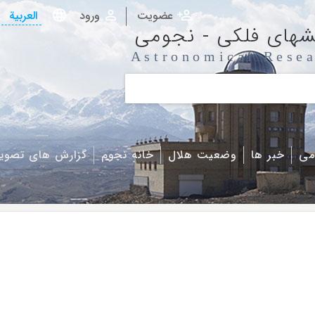
عضویت
ورود
العربیة
شهای فلکی - نجومی
Astronomical Resea
می
خبر ها
وضعیت هلال
خانه نجوم
گزارش های تصوی