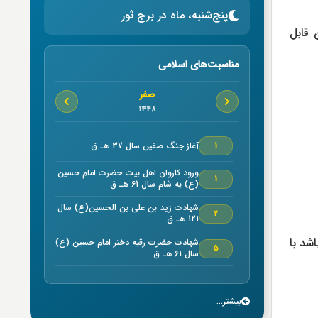
پنج‌شنبه، ماه در برج ثور
سمان قابل
مناسبت‌های اسلامی
صفر
1448
آغاز جنگ صفين سال 37 هـ ق
1
ورود كاروان اهل بيت حضرت امام حسين
1
(ع) به شام سال 61 هـ ق
شهادت زيد بن علي بن الحسين(ع) سال
2
121 هـ ق
اشد با
شهادت حضرت رقیه دختر امام حسین (ع)
5
سال 61 هـ ق
شهادت امام حسن مجتبي (ع) سال50
7
هـ ق بنا به روایتی
بیشتر...
خجسته ميلاد حضرت امام موسي كاظم