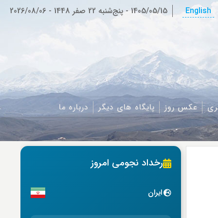
English
1405/05/15
-
پنج‌شنبه 22 صفر 1448
-
2026/08/06
ری
عکس روز
پایگاه های دیگر
درباره ما
رخداد نجومی امروز
ایران