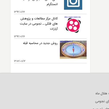
انستگرام
1394/01/26
کانال مرکز مطالعات و پژوهش
های فلکی ـ نجومی در سایت
آپارات
1394/01/26
روش جدید در محاسبه قبله
1386/08/12
بیشتر...
لال ماه
ی نجومی