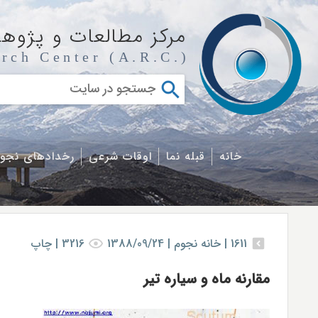
مرکز مطالعات و پژوه
rch Center (A.R.C.)
خانه
قبله نما
اوقات شرعی
رخدادهای نجو
1611
|
خانه نجوم |
1388/09/24
3216
|
چاپ
مقارنه ماه و سیاره تیر