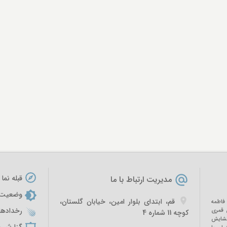
قبله نما
مدیریت ارتباط با ما
وضعیت ه
قم، ابتدای بلوار امين، خیابان گلستان،
فاطمه
رخدادها
مادی‌الثانی ۱۴۱۶ هجری قمری
کوچه 11 شماره 4
 گشایش