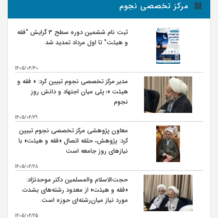
وفات سلمان فارسي صحابي بزرگوار سال 35 هـ ق
8
مرکز تخصصی نجوم
شهادت صحابي بزرگوار عمار ياسر در صفين سال 37 هـ ق
9
ثبت نام ششمین دوره سطح 3 گرایش "فقه
و هیئت" تا اول مرداد تمدید شد
جنگ نهروان سال 38 هـ ق
9
شهادت محمد بن ابي بكر كارگزار حضرت امام علي (ع) در
14
1405/04/30
مصر سال 38 هـ ق
مدیر مرکز تخصصی نجوم تبیین کرد: « فقه و
شهادت حضرت امام علي بن موسی الرضا (ع) سال 203 هـ
17
هیئت »؛ پلی میان اجتهاد و دانش روز
ق بنا به روايتي
نجوم
اربعين حسيني و ورود كاروان اهل بيت امام حسين (ع) به
20
كربلا سال 61 هـ ق
1405/04/29
معاون پژوهشی مرکز تخصصی نجوم تبیین
رحلت حضرت رسول اكرم (ص)سال 11 هـ ق
28
کرد: پژوهش، حلقه اتصال «فقه و هیئت» با
نیازهای روز جامعه است
شهادت حضرت امام حسن مجتبی (ع) سال 50 هـ ق بنابر
28
روایتی
1405/04/28
شهادت حضرت امام علي بن موسي الرضا (ع) سال 203 هـ
حجت‌الاسلام والمسلمین دکتر موحدنژاد:
30
ق بنابر روایتی
«فقه و هیئت» از معدود رشته‌های بشدت
مورد نیاز میان‌رشته‌ای حوزه است.
1405/04/25