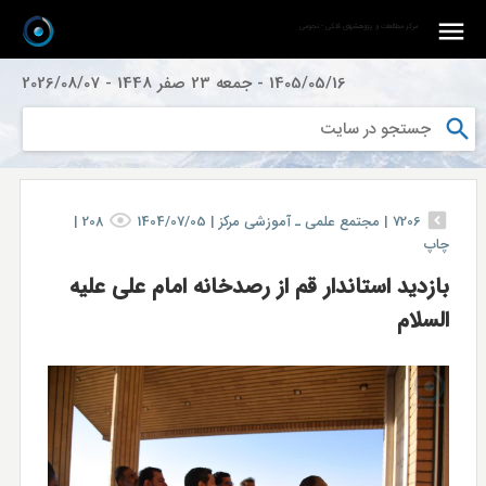
مرکز مطالعات و پژوهشهای فلکی - نجومی
1405/05/16
-
جمعه 23 صفر 1448
-
2026/08/07
7206
|
مجتمع علمی ـ آموزشی مركز |
1404/07/05
208
|
چاپ
بازدید استاندار قم از رصدخانه امام علی علیه
السلام