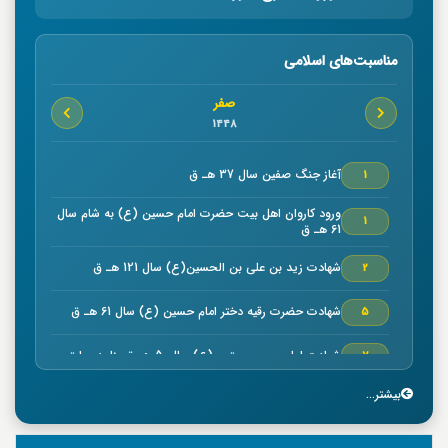
مناسبت‌های اسلامی
صفر
1448
آغاز جنگ صفين سال 37 هـ ق
1
ورود كاروان اهل بيت حضرت امام حسين (ع) به شام سال
1
61 هـ ق
شهادت زيد بن علي بن الحسين(ع) سال 121 هـ ق
2
شهادت حضرت رقیه دختر امام حسین (ع) سال 61 هـ ق
5
شهادت امام حسن مجتبي (ع) سال50 هـ ق بنا به روایتی
7
بیشتر...
خجسته ميلاد حضرت امام موسي كاظم (ع) سال 128 هـ ق
7
بنا به روایتی