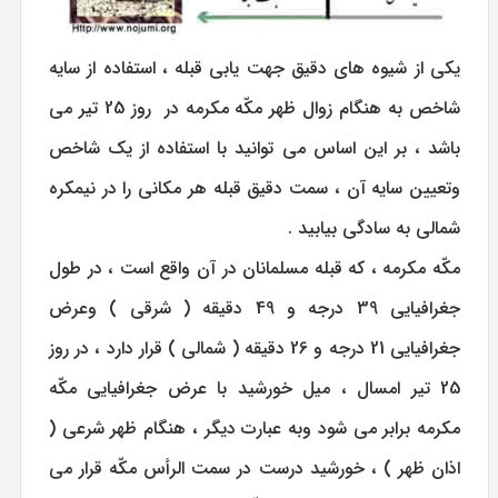
یکی از شیوه های دقیق جهت یابی قبله ، استفاده از سایه
شاخص به هنگام زوال ظهر مکّه مکرمه در روز 25 تیر می
باشد ، بر این اساس می توانید با استفاده از یک شاخص
وتعیین سایه آن ، سمت دقیق قبله هر مکانی را در نیمکره
شمالی به سادگی بیابید .
مکّه مکرمه ، که قبله مسلمانان در آن واقع است ، در طول
جغرافیایی 39 درجه و 49 دقیقه ( شرقی ) وعرض
جغرافیایی 21 درجه و 26 دقیقه ( شمالی ) قرار دارد ، در روز
25 تیر امسال ، میل خورشید با عرض جغرافیایی مکّه
مکرمه برابر می شود وبه عبارت دیگر ، هنگام ظهر شرعی (
اذان ظهر ) ، خورشید درست در سمت الرأس مکّه قرار می