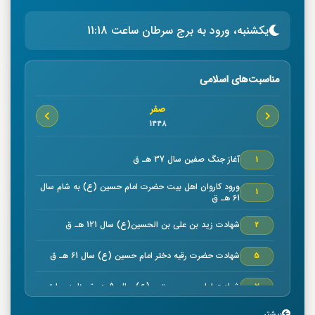
یکشنبه، ورود به برج سرطان ساعت 11:18
مناسبت‌های اسلامی
صفر
1448
آغاز جنگ صفين سال 37 هـ ق
1
ورود كاروان اهل بيت حضرت امام حسين (ع) به شام سال
1
61 هـ ق
شهادت زيد بن علي بن الحسين(ع) سال 121 هـ ق
2
شهادت حضرت رقیه دختر امام حسین (ع) سال 61 هـ ق
5
شهادت امام حسن مجتبي (ع) سال50 هـ ق بنا به روایتی
7
بیشتر...
خجسته ميلاد حضرت امام موسي كاظم (ع) سال 128 هـ ق