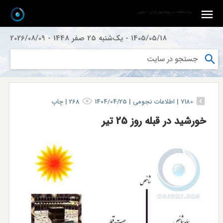
مرکز مطالعات و پژوهشهای فلکی - نجومی
1405/05/18
-
یک‌شنبه 25 صفر 1448
-
2026/08/09
7180
|
اطلاعات نجومی |
1404/04/25
268
|
چاپ
خورشید در قبله روز 25 تیر