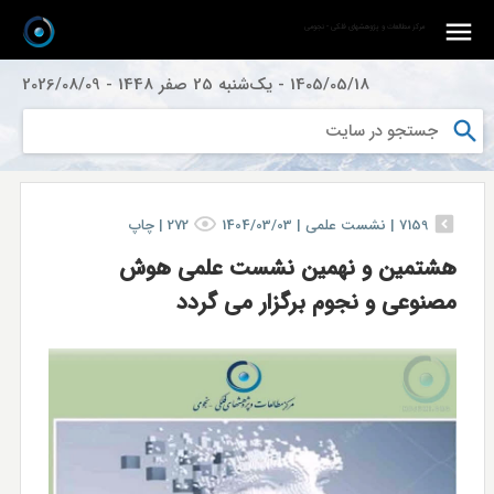
مرکز مطالعات و پژوهشهای فلکی - نجومی
1405/05/18
-
یک‌شنبه 25 صفر 1448
-
2026/08/09
7159
|
نشست علمی |
1404/03/03
272
|
چاپ
هشتمین و نهمین نشست علمی هوش
مصنوعی و نجوم برگزار می گردد