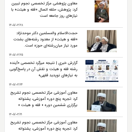
معاون پژوهشی مرکز تخصصی نجوم تبیین
رحلت حضرت رسول اكرم (ص)سال 11 هـ ق
28
کرد: پژوهش، حلقه اتصال «فقه و هیئت» با
نیازهای روز جامعه است
شهادت حضرت امام حسن مجتبی (ع) سال 50 هـ ق بنابر
28
روایتی
1405/04/28
شهادت حضرت امام علي بن موسي الرضا (ع) سال 203 هـ
حجت‌الاسلام والمسلمین دکتر موحدنژاد:
30
ق بنابر روایتی
«فقه و هیئت» از معدود رشته‌های بشدت
مورد نیاز میان‌رشته‌ای حوزه است.
1405/04/25
گزارش خبری | نتیجه میزگرد تخصصی «آینده
رشته فقه و هیئت و نقش آن در پاسخ‌گویی
به نیازهای نوپدید فقهی»
1405/04/24
معاون آموزشی مرکز تخصصی نجوم تشریح
کرد :تجربه پنج دوره آموزشی، پشتوانه
برگزاری ششمین دوره « فقه و هیئت »
است
1405/04/21
معاون آموزشی مرکز تخصصی نجوم تشریح
کرد :تجربه پنج دوره آموزشی، پشتوانه