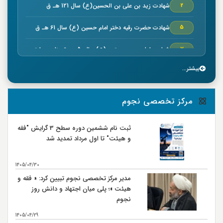
شهادت زيد بن علي بن الحسين(ع) سال 121 هـ ق
2
شهادت حضرت رقیه دختر امام حسین (ع) سال 61 هـ ق
5
شهادت امام حسن مجتبي (ع) سال50 هـ ق بنا به روایتی
7
بیشتر...
خجسته ميلاد حضرت امام موسي كاظم (ع) سال 128 هـ ق
7
بنا به روایتی
وفات سلمان فارسي صحابي بزرگوار سال 35 هـ ق
8
مرکز تخصصی نجوم
شهادت صحابي بزرگوار عمار ياسر در صفين سال 37 هـ ق
9
ثبت نام ششمین دوره سطح 3 گرایش "فقه
و هیئت" تا اول مرداد تمدید شد
جنگ نهروان سال 38 هـ ق
9
شهادت محمد بن ابي بكر كارگزار حضرت امام علي (ع) در
14
1405/04/30
مصر سال 38 هـ ق
مدیر مرکز تخصصی نجوم تبیین کرد: « فقه و
شهادت حضرت امام علي بن موسی الرضا (ع) سال 203 هـ
17
هیئت »؛ پلی میان اجتهاد و دانش روز
ق بنا به روايتي
نجوم
اربعين حسيني و ورود كاروان اهل بيت امام حسين (ع) به
20
كربلا سال 61 هـ ق
1405/04/29