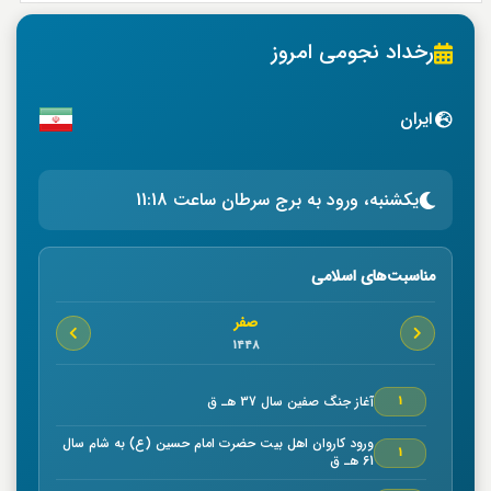
رخداد نجومی امروز
ایران
یکشنبه، ورود به برج سرطان ساعت 11:18
مناسبت‌های اسلامی
صفر
1448
آغاز جنگ صفين سال 37 هـ ق
1
ورود كاروان اهل بيت حضرت امام حسين (ع) به شام سال
1
61 هـ ق