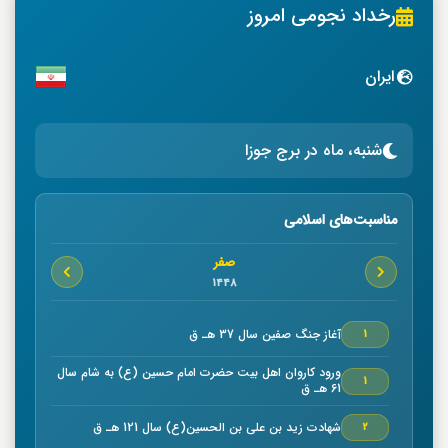
رخداد نجومی امروز
ایران
شنبه، ماه در برج جوزا
مناسبت‌های اسلامی
صفر
1448
آغاز جنگ صفين سال 37 هـ ق
1
ورود كاروان اهل بيت حضرت امام حسين (ع) به شام سال
1
61 هـ ق
شهادت زيد بن علي بن الحسين(ع) سال 121 هـ ق
2