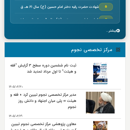
شهادت حضرت رقیه دختر امام حسین (ع) سال 61 هـ ق
5
شهادت امام حسن مجتبي (ع) سال50 هـ ق بنا به روایتی
7
بیشتر...
خجسته ميلاد حضرت امام موسي كاظم (ع) سال 128 هـ ق
7
بنا به روایتی
وفات سلمان فارسي صحابي بزرگوار سال 35 هـ ق
8
مرکز تخصصی نجوم
شهادت صحابي بزرگوار عمار ياسر در صفين سال 37 هـ ق
9
ثبت نام ششمین دوره سطح 3 گرایش "فقه
و هیئت" تا اول مرداد تمدید شد
جنگ نهروان سال 38 هـ ق
9
شهادت محمد بن ابي بكر كارگزار حضرت امام علي (ع) در
14
1405/04/30
مصر سال 38 هـ ق
مدیر مرکز تخصصی نجوم تبیین کرد: « فقه و
شهادت حضرت امام علي بن موسی الرضا (ع) سال 203 هـ
17
هیئت »؛ پلی میان اجتهاد و دانش روز
ق بنا به روايتي
نجوم
اربعين حسيني و ورود كاروان اهل بيت امام حسين (ع) به
20
كربلا سال 61 هـ ق
1405/04/29
معاون پژوهشی مرکز تخصصی نجوم تبیین
رحلت حضرت رسول اكرم (ص)سال 11 هـ ق
28