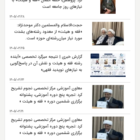
کرد: پژوهش، حلقه اتصال «فقه و هیئت» با
نیازهای روز جامعه است
شهادت حضرت امام حسن مجتبی (ع) سال 50 هـ ق بنابر
28
روایتی
1405/04/28
شهادت حضرت امام علي بن موسي الرضا (ع) سال 203 هـ
حجت‌الاسلام والمسلمین دکتر موحدنژاد:
30
ق بنابر روایتی
«فقه و هیئت» از معدود رشته‌های بشدت
مورد نیاز میان‌رشته‌ای حوزه است.
1405/04/25
گزارش خبری | نتیجه میزگرد تخصصی «آینده
رشته فقه و هیئت و نقش آن در پاسخ‌گویی
به نیازهای نوپدید فقهی»
1405/04/24
معاون آموزشی مرکز تخصصی نجوم تشریح
کرد :تجربه پنج دوره آموزشی، پشتوانه
برگزاری ششمین دوره « فقه و هیئت »
است
1405/04/21
معاون آموزشی مرکز تخصصی نجوم تشریح
کرد :تجربه پنج دوره آموزشی، پشتوانه
برگزاری ششمین دوره « فقه و هیئت »
است