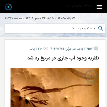
مرکز مطالعات و پژوهشهای فلکی - نجومی
1405/05/17
-
شنبه 24 صفر 1448
-
2026/08/08
7157
|
واحد خبر مركز |
1404/02/31
216
|
چاپ
نظریه وجود آب جاری در مریخ رد شد