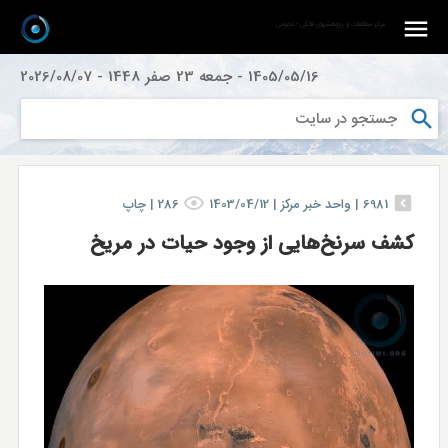
مرکز مطالعات و پژوهشهای فلکی - نجومی
1405/05/16
-
جمعه 23 صفر 1448
-
2026/08/07
6981
|
واحد خبر مركز |
1403/04/12
286
|
چاپ
کشف سرنخ‌هایی از وجود حیات در مریخ