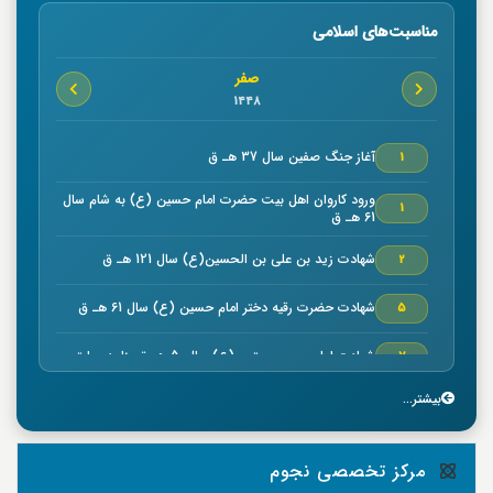
مناسبت‌های اسلامی
صفر
1448
آغاز جنگ صفين سال 37 هـ ق
1
ورود كاروان اهل بيت حضرت امام حسين (ع) به شام سال
1
61 هـ ق
شهادت زيد بن علي بن الحسين(ع) سال 121 هـ ق
2
شهادت حضرت رقیه دختر امام حسین (ع) سال 61 هـ ق
5
شهادت امام حسن مجتبي (ع) سال50 هـ ق بنا به روایتی
7
بیشتر...
خجسته ميلاد حضرت امام موسي كاظم (ع) سال 128 هـ ق
7
بنا به روایتی
وفات سلمان فارسي صحابي بزرگوار سال 35 هـ ق
8
مرکز تخصصی نجوم