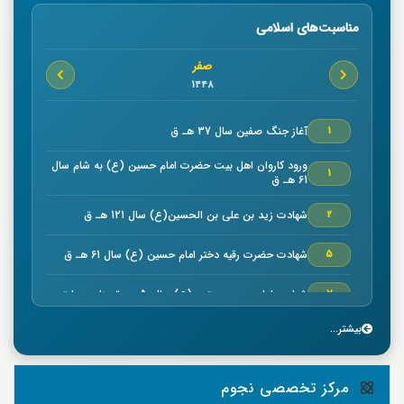
مناسبت‌های اسلامی
صفر
1448
آغاز جنگ صفين سال 37 هـ ق
1
ورود كاروان اهل بيت حضرت امام حسين (ع) به شام سال
1
61 هـ ق
شهادت زيد بن علي بن الحسين(ع) سال 121 هـ ق
2
شهادت حضرت رقیه دختر امام حسین (ع) سال 61 هـ ق
5
شهادت امام حسن مجتبي (ع) سال50 هـ ق بنا به روایتی
7
بیشتر...
خجسته ميلاد حضرت امام موسي كاظم (ع) سال 128 هـ ق
7
بنا به روایتی
وفات سلمان فارسي صحابي بزرگوار سال 35 هـ ق
8
مرکز تخصصی نجوم