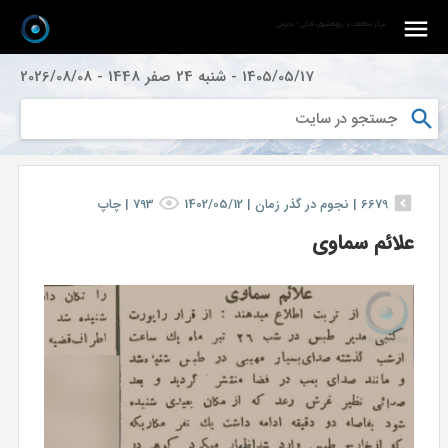
مرکز مطالعات و پژوهشهای فلکی - نجومی
1405/05/17
-
شنبه 24 صفر 1448
-
2026/08/08
6679
|
نجوم در گذر زمان |
1402/05/12
793
|
چاپ
علائم سماوی