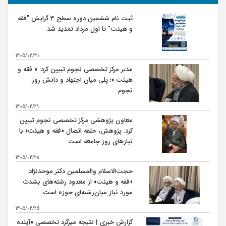
شهادت صحابي بزرگوار عمار ياسر در صفين سال 37 هـ ق
9
ثبت نام ششمین دوره سطح 3 گرایش "فقه
و هیئت" تا اول مرداد تمدید شد
جنگ نهروان سال 38 هـ ق
9
شهادت محمد بن ابي بكر كارگزار حضرت امام علي (ع) در
14
1405/04/30
مصر سال 38 هـ ق
مدیر مرکز تخصصی نجوم تبیین کرد: « فقه و
شهادت حضرت امام علي بن موسی الرضا (ع) سال 203 هـ
17
هیئت »؛ پلی میان اجتهاد و دانش روز
ق بنا به روايتي
نجوم
اربعين حسيني و ورود كاروان اهل بيت امام حسين (ع) به
20
كربلا سال 61 هـ ق
1405/04/29
معاون پژوهشی مرکز تخصصی نجوم تبیین
رحلت حضرت رسول اكرم (ص)سال 11 هـ ق
28
کرد: پژوهش، حلقه اتصال «فقه و هیئت» با
نیازهای روز جامعه است
شهادت حضرت امام حسن مجتبی (ع) سال 50 هـ ق بنابر
28
روایتی
1405/04/28
شهادت حضرت امام علي بن موسي الرضا (ع) سال 203 هـ
حجت‌الاسلام والمسلمین دکتر موحدنژاد:
30
ق بنابر روایتی
«فقه و هیئت» از معدود رشته‌های بشدت
مورد نیاز میان‌رشته‌ای حوزه است.
1405/04/25
گزارش خبری | نتیجه میزگرد تخصصی «آینده