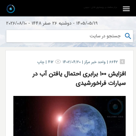
مرکز مطالعات و پژوهشهای فلکی - نجومی
1405/05/19
-
دوشنبه 26 صفر 1448
-
2026/08/10
6642
|
واحد خبر مركز |
1402/04/20
412
|
چاپ
افزایش ۱۰۰ برابری احتمال یافتن آب در
سیارات فراخورشیدی