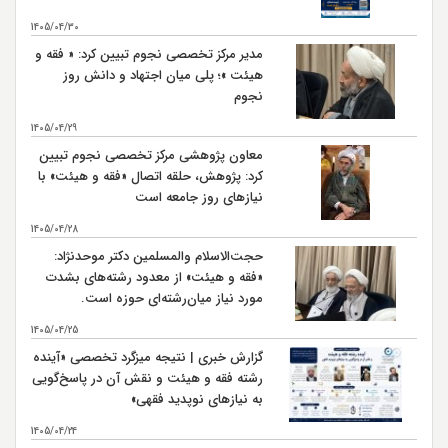
شهادت محمد بن ابي بكر كارگزار حضرت امام علي (ع) در
14
1405/04/30
مصر سال 38 هـ ق
مدیر مرکز تخصصی نجوم تبیین کرد: « فقه و
شهادت حضرت امام علي بن موسی الرضا (ع) سال 203 هـ
17
هیئت »؛ پلی میان اجتهاد و دانش روز
ق بنا به روايتي
نجوم
اربعين حسيني و ورود كاروان اهل بيت امام حسين (ع) به
20
كربلا سال 61 هـ ق
1405/04/29
معاون پژوهشی مرکز تخصصی نجوم تبیین
رحلت حضرت رسول اكرم (ص)سال 11 هـ ق
28
کرد: پژوهش، حلقه اتصال «فقه و هیئت» با
نیازهای روز جامعه است
شهادت حضرت امام حسن مجتبی (ع) سال 50 هـ ق بنابر
28
روایتی
1405/04/28
شهادت حضرت امام علي بن موسي الرضا (ع) سال 203 هـ
حجت‌الاسلام والمسلمین دکتر موحدنژاد:
30
ق بنابر روایتی
«فقه و هیئت» از معدود رشته‌های بشدت
مورد نیاز میان‌رشته‌ای حوزه است.
1405/04/25
گزارش خبری | نتیجه میزگرد تخصصی «آینده
رشته فقه و هیئت و نقش آن در پاسخ‌گویی
به نیازهای نوپدید فقهی»
1405/04/24