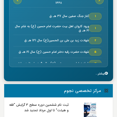
1448
آغاز جنگ صفين سال 37 هـ ق
1
ورود كاروان اهل بيت حضرت امام حسين (ع) به شام سال
1
61 هـ ق
شهادت زيد بن علي بن الحسين(ع) سال 121 هـ ق
2
شهادت حضرت رقیه دختر امام حسین (ع) سال 61 هـ ق
5
شهادت امام حسن مجتبي (ع) سال50 هـ ق بنا به روایتی
7
بیشتر...
خجسته ميلاد حضرت امام موسي كاظم (ع) سال 128 هـ ق
7
بنا به روایتی
وفات سلمان فارسي صحابي بزرگوار سال 35 هـ ق
8
مرکز تخصصی نجوم
شهادت صحابي بزرگوار عمار ياسر در صفين سال 37 هـ ق
9
ثبت نام ششمین دوره سطح 3 گرایش "فقه
و هیئت" تا اول مرداد تمدید شد
جنگ نهروان سال 38 هـ ق
9