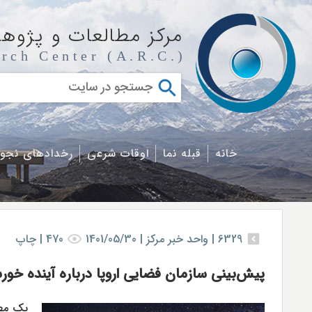
مرکز مطالعات و پژوه
rch Center (A.R.C.)
خانه
قبله نما
اوقات شرعی
رخدادهای نجو
6329
|
واحد خبر مركز |
1401/05/30
470
|
چاپ
پیش‌بینی سازمان فضایی اروپا درباره آینده خور
یک مطا