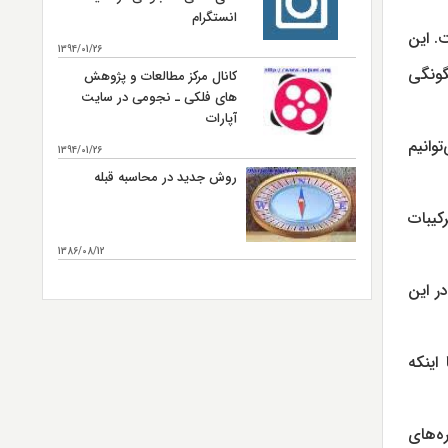
انستگرام
. این
1394/01/26
گونگی
کانال مرکز مطالعات و پژوهش
های فلکی ـ نجومی در سایت
آپارات
وانیم
1394/01/26
روش جدید در محاسبه قبله
 ترکیبات
1386/08/12
بیشتر...
ر این
اینکه
ره‌های