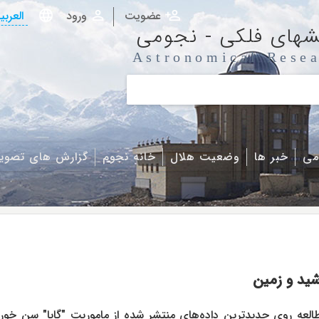
عضویت
ورود
العربی
شهای فلکی - نجومی
Astronomical Resea
می
خبر ها
وضعیت هلال
خانه نجوم
گزارش های تصوی
شید و زمین
لعه روی جدیدترین داده‌های منتشر شده از ماموریت "گایا" سن خور