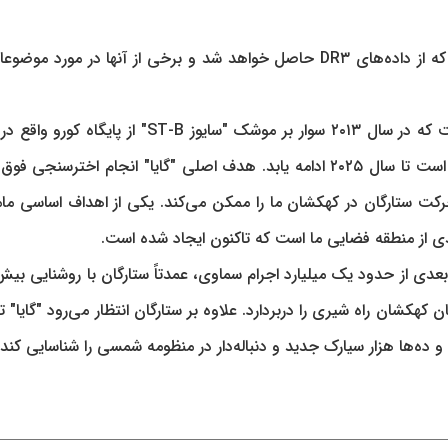
ضمن این که این مطالعه تنها یکی از صدها مطالعه‌ای است که از داده‌های DR۳ حاصل خواهد شد و برخی از آنها در مور
"گایا" یک تلسکوپ فضایی متعلق به آژانس فضایی اروپا است که در سال ۲۰۱۳ سوار بر موشک "سایوز ST-B" از
فرانسه در ماموریتی به فضا پرتاب شد که در حال حاضر قرار است تا سال ۲۰۲۵ ادامه یابد. هدف اصلی "گایا" انجام اخترسن
رکت ستارگان در کهکشان ما را ممکن می‌کند. یکی از اهداف اساسی ما
عدی از منطقه فضایی ما است که تاکنون ایجاد شده است.
کشان راه شیری را دربردارد. علاوه بر ستارگان انتظار می‌رود "گایا" تا