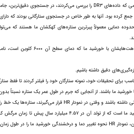
دی‌آزور" در فرانسه با همکاران "واحد هماهنگی ۸ گایا" هنگامی که داده‌های DR۳ را بررسی می‌کردند، در جستجوی دقیق‌ت
" جمع کرده بود. آنها به طور خاص در جستجوی ستارگانی بودند که دارای
تارگان در این محدوده دمایی معمولاً پیرترین ستاره‌های کهکشان ما هستند که می‌توا
د.
علاوه بر این، ستارگان در این محدوده دمایی به دلیل شباهت‌هایشان با خورشید ما که دمای سط
زه‌گیری‌های دقیق داشته باشیم.
D و انتخاب ستاره‌های مناسب برای تحقیقات خود، نمونه ستارگان خود را فیلتر کردند تا فقط ستار
ورشید ما باشند. از آنجایی که جرم در طول عمر یک ستاره نسبتاً بدون 
باقی می‌ماند، ستاره‌های فیلتر شده می‌توانند سن‌های متفاوتی داشته باشند و وقتی در نمودار HR قرار می‌گیرند، ستا
می‌کنند. این خط نشان دهنده تکامل و چرخه زندگی خورشید ما است که از تولد آن در ۴.۵۷ میلیارد سال پیش تا 
چندین میلیارد سال با آن فاصله دارد، ادامه دارد. علاوه بر این، نمودار HR نحوه تغییر دما و درخشندگی خورشید ما را در ط