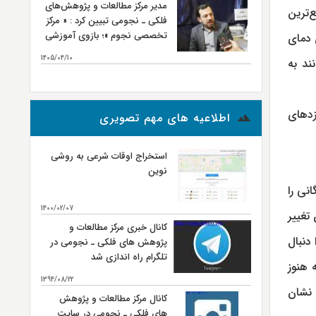
مدیر مرکز مطالعات و پژوهش‌های
نجومی
رین، جامع‌ترین
فلکی ـ نجومی تبیین کرد : « مرکز
تخصصی نجوم »؛ بازوی آموزشی
 دمای
و تربیت نیروی انسانی مرکز
1405/04/10
نند به
مطالعات و پژوهش‌های فلکی ـ
بیشتر...
نجومی
ح آن ۶۰۰۰ کلوین است، نامزدهای
اطلاعیه های مهم تصویری
استخراج اوقات شرعی به روشی
نوین
گانی را
1400/02/07
تغییر
کانال خبری مرکز مطالعات و
ره‌ها یک خط را دنبال
پژوهش های فلکی ـ نجومی در
تلگرام راه اندازی شد
زمان مرگش که هنوز
1394/08/22
ول زمان نشان
کانال مرکز مطالعات و پژوهش
های فلکی ـ نجومی در سایت