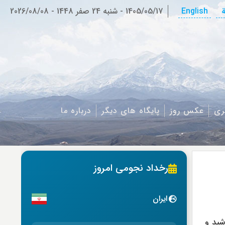
ة
English
1405/05/17
-
شنبه 24 صفر 1448
-
2026/08/08
ری
عکس روز
پایگاه های دیگر
درباره ما
رخداد نجومی امروز
ایران
شید و