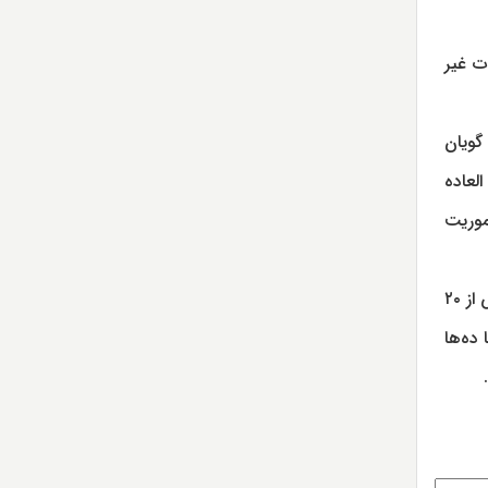
د موضوعات غیر
 پایگاه کورو واقع در گویان
جی فوق العاده
موریت
هدف مأموریت این رصدخانه فضایی، ایجاد یک فهرست سه بعدی از حدود یک میلیارد اجرام سماوی، عمدتاً ستارگان با روشنایی بیش‌ از ۲۰
 ده‌ها