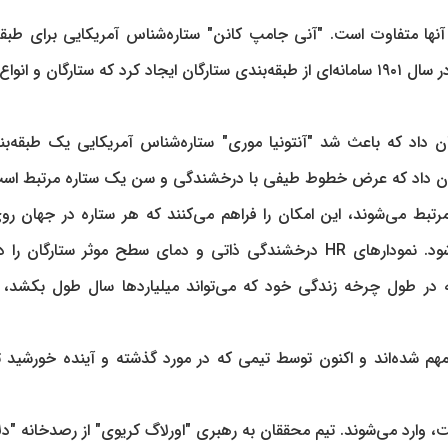
نها متفاوت است. "آنی جامپ کانن" ستاره‌شناس آمریکایی برای طبقه
صحیح ستارگان و انواع ستاره‌ها بر اساس خطوط طیفی آنها در سال ۱۹۰۱ سامانه‌ای از طبقه‌بندی ستارگان ایجاد کرد که ستارگان و ا
نشان داد که باعث شد "آنتونیا موری" ستاره‌شناس آمریکایی یک طبقه‌بن
ن داد که عرض خطوط طیفی با درخشندگی و سن یک ستاره مرتبط اس
رتبط می‌شوند، این امکان را فراهم می‌کنند که هر ستاره در جهان ر
نمودار منفرد به نام نمودار "هرتزسپرونگ-راسل"(HR) رسم شود. نمودارهای HR درخشندگی ذاتی و دمای سطح موثر ستارگا
ه در طول چرخه زندگی خود که می‌تواند میلیاردها سال طول بکشد، 
 بسیار مهم شده‌اند و اکنون توسط تیمی که در مورد گذشته و آینده خورشید
یا" منتشر شده است، وارد می‌شوند. تیم محققان به رهبری "اورلاگ کریوی" از رصدخانه "