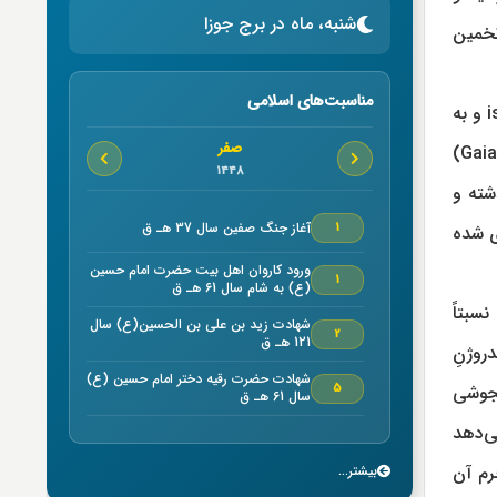
شنبه، ماه در برج جوزا
تخمین
مناسبت‌های اسلامی
به گزارش واحد خبر مرکز مطالعات و پژوهش های فلکی نجومی به نقل از isna و به
صفر
نقل از ناسا، سومین انتشار اطلاعات مهم از مأموریت تلسکوپ فضایی "گایا"(Gaia)
1448
 مورد گذشته و
آغاز جنگ صفين سال 37 هـ ق
1
‌ شده
ورود كاروان اهل بيت حضرت امام حسين
1
(ع) به شام سال 61 هـ ق
د نسبتاً
شهادت زيد بن علي بن الحسين(ع) سال
2
121 هـ ق
روژنِ
شهادت حضرت رقیه دختر امام حسین (ع)
5
مجوشی
سال 61 هـ ق
ی‌دهد
شهادت امام حسن مجتبي (ع) سال50
7
هـ ق بنا به روایتی
رم آن
بیشتر...
خجسته ميلاد حضرت امام موسي كاظم