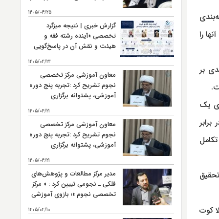
میان‌رشته‌ای حوزه است.
1405/04/25
‌بندی
گزارش خبری | نتیجه میزگرد
نواع آنها را
تخصصی «آینده رشته فقه و
هیئت و نقش آن در پاسخ‌گویی
به نیازهای نوپدید فقهی»
1405/04/24
دی بر
معاون آموزشی مرکز تخصصی
نجوم تشریح کرد :تجربه پنج دوره
ت.
آموزشی، پشتوانه برگزاری
وی یک
ششمین دوره « فقه و هیئت »
1405/04/21
است
ن را در برابر
معاون آموزشی مرکز تخصصی
نجوم تشریح کرد :تجربه پنج دوره
تکامل
آموزشی، پشتوانه برگزاری
ششمین دوره « فقه و هیئت »
1405/04/21
است
مدیر مرکز مطالعات و پژوهش‌های
 تحقیق
فلکی ـ نجومی تبیین کرد : « مرکز
تخصصی نجوم »؛ بازوی آموزشی
و تربیت نیروی انسانی مرکز
دلا کوت
1405/04/10
مطالعات و پژوهش‌های فلکی ـ