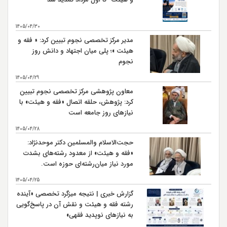
جنگ نهروان سال 38 هـ ق
9
شهادت محمد بن ابي بكر كارگزار حضرت امام علي (ع) در
14
1405/04/30
مصر سال 38 هـ ق
مدیر مرکز تخصصی نجوم تبیین کرد: « فقه و
شهادت حضرت امام علي بن موسی الرضا (ع) سال 203 هـ
17
هیئت »؛ پلی میان اجتهاد و دانش روز
ق بنا به روايتي
نجوم
اربعين حسيني و ورود كاروان اهل بيت امام حسين (ع) به
20
كربلا سال 61 هـ ق
1405/04/29
معاون پژوهشی مرکز تخصصی نجوم تبیین
رحلت حضرت رسول اكرم (ص)سال 11 هـ ق
28
کرد: پژوهش، حلقه اتصال «فقه و هیئت» با
نیازهای روز جامعه است
شهادت حضرت امام حسن مجتبی (ع) سال 50 هـ ق بنابر
28
روایتی
1405/04/28
شهادت حضرت امام علي بن موسي الرضا (ع) سال 203 هـ
حجت‌الاسلام والمسلمین دکتر موحدنژاد:
30
ق بنابر روایتی
«فقه و هیئت» از معدود رشته‌های بشدت
مورد نیاز میان‌رشته‌ای حوزه است.
1405/04/25
گزارش خبری | نتیجه میزگرد تخصصی «آینده
رشته فقه و هیئت و نقش آن در پاسخ‌گویی
به نیازهای نوپدید فقهی»