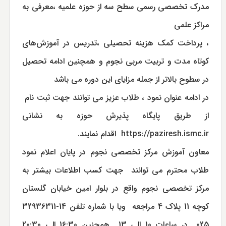
مدرك تخصصي رسمي سطح سه از حوزه علميه ،معرفي به
مراكز علمي
، پرداخت كمك هزينه تحصيلي ،تدريس در آموزش‌هاي
كوتاه مدت و تربيت مربي نجوم و همچنین ادامه تحصیل
در سطوح بالاتر از جمله مزایای این دوره می باشد
در ادامه عنوان نمود ، طلاب عزیز می توانند جهت ثبت نام
از طريق پایگاه پذیرش حوزه به نشانی
https://paziresh.ismc.ir
اقدام نمایند.
معاون آموزش مرکز تخصصی نجوم در پایان اعلام نمود
طلاب محترم مي توانند جهت کسب اطلاعات بیشتر به
مركز تخصصي نجوم واقع در بلوار امین خیابان گلستان
کوچه 11 پلاک 4 مراجعه ویا با شماره تلفن 14-32936311
025 در ساعات 10 الی 13 همچنین 16:30 الی 20:30