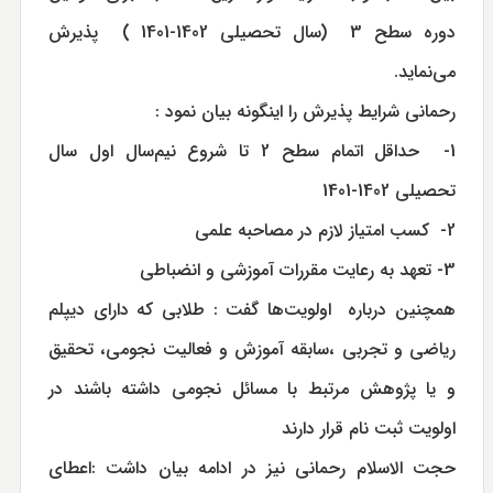
دوره سطح 3 (سال تحصیلی 1402-1401 ) پذيرش
مي‌نمايد.
رحمانی شرايط پذيرش را اینگونه بیان نمود :
1- حداقل اتمام سطح 2 تا شروع نيم‌سال اول سال
تحصيلی 1402-1401
2- كسب امتياز لازم در مصاحبه علمي
3- تعهد به رعايت مقررات آموزشي و انضباطي
همچنین درباره اولويت‌ها گفت : طلابی که دارای دیپلم
ریاضی و تجربی ،سابقه آموزش و فعالیت نجومی، تحقیق
و یا پژوهش مرتبط با مسائل نجومی داشته باشند در
اولویت ثبت نام قرار دارند
حجت الاسلام رحمانی نیز در ادامه بیان داشت :اعطاي