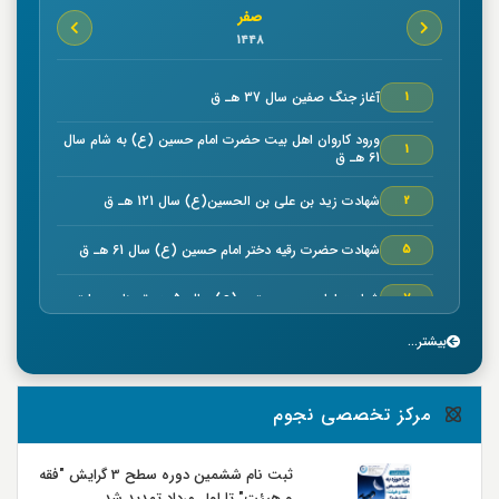
صفر
1448
آغاز جنگ صفين سال 37 هـ ق
1
ورود كاروان اهل بيت حضرت امام حسين (ع) به شام سال
1
61 هـ ق
شهادت زيد بن علي بن الحسين(ع) سال 121 هـ ق
2
شهادت حضرت رقیه دختر امام حسین (ع) سال 61 هـ ق
5
شهادت امام حسن مجتبي (ع) سال50 هـ ق بنا به روایتی
7
بیشتر...
خجسته ميلاد حضرت امام موسي كاظم (ع) سال 128 هـ ق
7
بنا به روایتی
وفات سلمان فارسي صحابي بزرگوار سال 35 هـ ق
8
مرکز تخصصی نجوم
شهادت صحابي بزرگوار عمار ياسر در صفين سال 37 هـ ق
9
ثبت نام ششمین دوره سطح 3 گرایش "فقه
و هیئت" تا اول مرداد تمدید شد