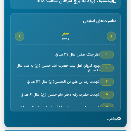
یکشنبه، ورود به برج سرطان ساعت 11:18
مناسبت‌های اسلامی
صفر
1448
آغاز جنگ صفين سال 37 هـ ق
1
ورود كاروان اهل بيت حضرت امام حسين (ع) به شام سال
1
61 هـ ق
شهادت زيد بن علي بن الحسين(ع) سال 121 هـ ق
2
شهادت حضرت رقیه دختر امام حسین (ع) سال 61 هـ ق
5
شهادت امام حسن مجتبي (ع) سال50 هـ ق بنا به روایتی
7
بیشتر...
خجسته ميلاد حضرت امام موسي كاظم (ع) سال 128 هـ ق
7
بنا به روایتی