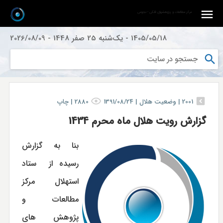
مرکز مطالعات و پژوهشهای فلکی - نجومی
1405/05/18
-
یک‌شنبه 25 صفر 1448
-
2026/08/09
2001
|
وضعیت هلال |
1391/08/24
2880
|
چاپ
گزارش رویت هلال ماه محرم 1434
بنا به گزارش
رسیده از ستاد
استهلال مرکز
مطالعات و
پژوهش های