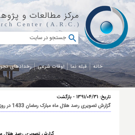
مرکز مطالعات و پژوه
rch Center (A.R.C.)
خانه
قبله نما
اوقات شرعی
رخدادهای نجو
تاریخ:
1391/04/31
-
بازگشت
گزارش تصویری رصد هلال ماه مبارک رمضان 1433 در روز جمعه 30-4-1391
گزارش تصویری رصد هلال ماه مبارک رمضان 433