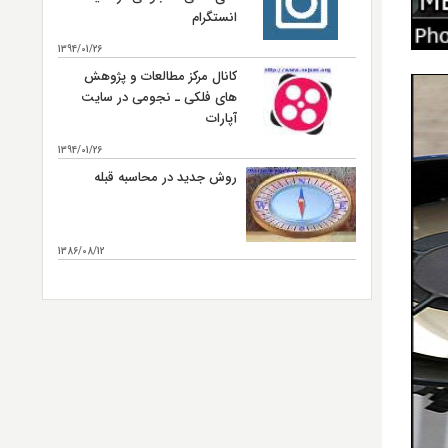
انستگرام
1394/01/26
کانال مرکز مطالعات و پژوهش
های فلکی ـ نجومی در سایت
آپارات
1394/01/26
روش جدید در محاسبه قبله
1386/08/12
بیشتر...