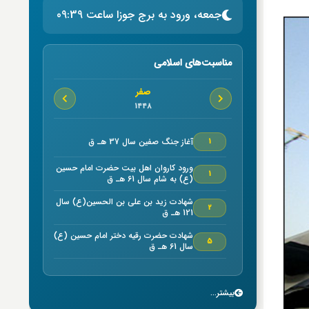
جمعه، ورود به برج جوزا ساعت 09:39
مناسبت‌های اسلامی
صفر
1448
آغاز جنگ صفين سال 37 هـ ق
1
ورود كاروان اهل بيت حضرت امام حسين
1
(ع) به شام سال 61 هـ ق
شهادت زيد بن علي بن الحسين(ع) سال
2
121 هـ ق
شهادت حضرت رقیه دختر امام حسین (ع)
5
سال 61 هـ ق
شهادت امام حسن مجتبي (ع) سال50
7
هـ ق بنا به روایتی
بیشتر...
خجسته ميلاد حضرت امام موسي كاظم