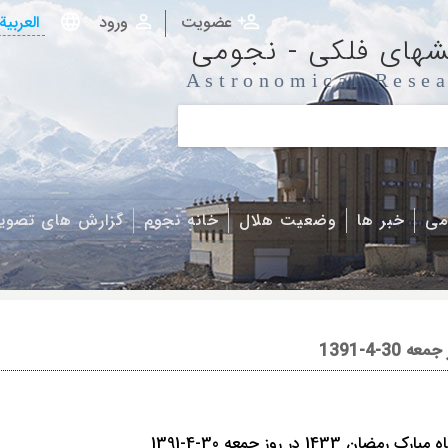
عضویت
ورود
العربیة
شهای فلکی - نجومی
Astronomical Resea
می
خبر ها
وضعیت هلال
خانه نجوم
گزارش های تصوی
1 در روز جمعه 30-4-1391